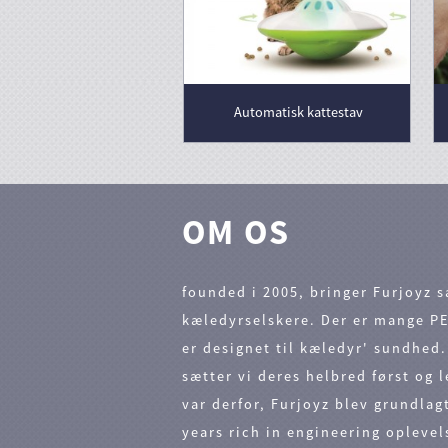
Nyt design Reflekterende hund tøj med sele Varmt stort kæledyr frakke Vest Windbreaker Winter Dog Jacket
Automatisk kattestav
OM OS
founded i 2005, bringer Furjoyz 
kæledyrselskere. Der er mange P
er designet til kæledyr' sundhed. 
sætter vi deres helbred først og 
var derfor, Furjoyz blev grundlag
years rich in engineering opleve