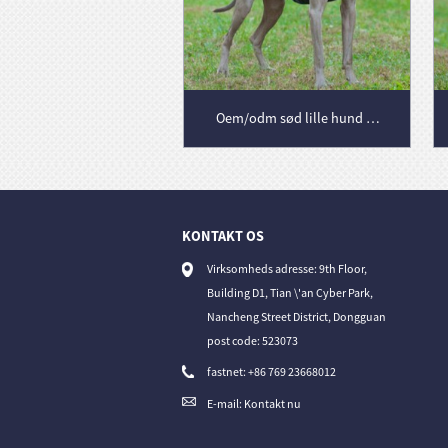
Kæledyr hoodies engros bomuld fleece blød varm hund tøj sele hund pyjamas kæledyr tøj
Oem/odm sød lille hund hættetrøje kæledyr klud sweatshirt hvalp kat pullover hund klud engros hund vinter frakke
KONTAKT OS
Virksomheds adresse: 9th Floor,
Building D1, Tian \'an Cyber Park,
Nancheng Street District, Dongguan
post code: 523073
fastnet: +86 769 23668012
E-mail: Kontakt nu