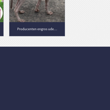
Producenten engros udendørs kølig stil stærkt reflekterende tråde hunde jakke vandtætte frakker