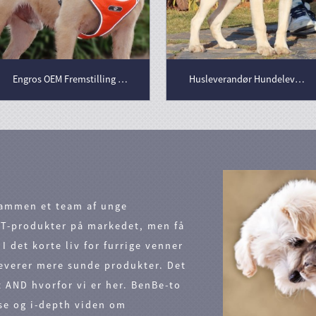
Engros OEM Fremstilling Custom High End Dog Harness Luxury Pet Hund Reversible Harness Reflective Dog Harness
Husleverandør Hundelever Vest Neck Justerbar Ingen Træk hundeselskab Tactical Military Service Vest
sammen et team af unge
ET-produkter på markedet, men få
I det korte liv for furrige venner
leverer mere sunde produkter. Det
t AND hvorfor vi er her. BenBe-to
lse og i-depth viden om