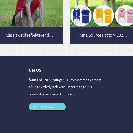
Klassisk stil reflekterende hundeklokke Vandtæt justerbar vinterhundjakke reversibel letvægts
Kina Source Factory 2022ny opgradering hund regn frakke hund vandtæt dragt hund tøj
OM OS
founded i 2005, bringer Furjoyz sammen et team
af unge kæledyrselskere. Der er mange PET-
produkter på markedet, men...
FORESPØRGSEL