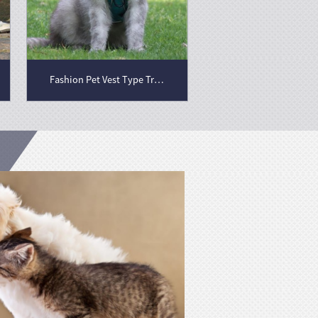
Fashion Pet Vest Type Traction Chest Strap Cat Dog Justerbar indtrækbar trækkraft reb walking hund reb krave